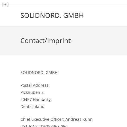
Zum
[ + ]
Inhalt
SOLIDNORD. GMBH
springen
Contact/Imprint
SOLIDNORD. GMBH
Postal Address:
Pickhuben 2
20457 Hamburg
Deutschland
C
hief Executive Officer
: Andreas Kühn
UST IdNr.: DE288367786